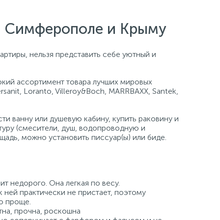
е, Симферополе и Крыму
артиры, нельзя представить себе уютный и
кий ассортимент товара лучших мировых
ersanit, Loranto, Villeroy&Boch, MARRBAXX, Santek,
и ванну или душевую кабину, купить раковину и
туру (смесители, душ, водопроводную и
щадь, можно установить писсуар(ы) или биде.
ит недорого. Она легкая по весу.
к ней практически не пристает, поэтому
о проще.
на, прочна, роскошна