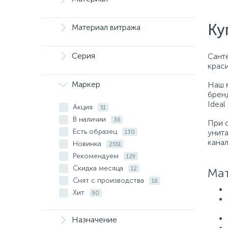
Ку
Материал витража
Серия
Санте
крас
Маркер
Наш 
бренд
Ideal
Акция
51
В наличии
36
При 
Есть образец
унит
130
кана
Новинка
2551
Рекомендуем
129
Скидка месяца
12
Мат
Снят с производства
16
Хит
90
Назначение