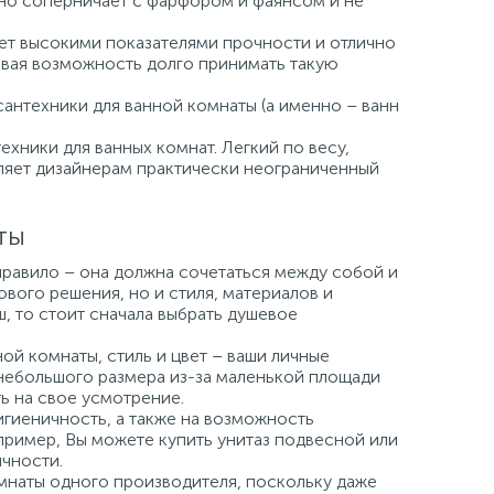
но соперничает с фарфором и фаянсом и не
ает высокими показателями прочности и отлично
давая возможность долго принимать такую
сантехники для ванной комнаты (а именно – ванн
хники для ванных комнат. Легкий по весу,
вляет дизайнерам практически неограниченный
ты
правило – она должна сочетаться между собой и
вого решения, но и стиля, материалов и
ш, то стоит сначала выбрать душевое
й комнаты, стиль и цвет – ваши личные
небольшого размера из-за маленькой площади
ь на свое усмотрение.
игиеничность, а также на возможность
пример, Вы можете купить унитаз подвесной или
чности.
мнаты одного производителя, поскольку даже