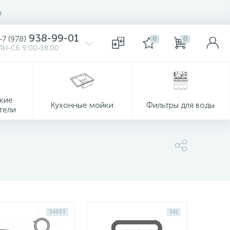
ы
938-99-01
+7 (978)
0
0
ПН-СБ 9:00-18:00
кие
Кухонные мойки
Фильтры для воды
тели
34633
641