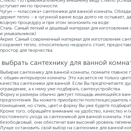
Стекло. По привлекательному внешнему виду стекло успеш
уступает им по прочности.
Чугун – «классика» сантехники для ванной комнаты. Облад
держит тепло – в чугунной ванне вода долго не остывает, 
водную процедуру и при этом экономить на воде.
Сталь. Самый легкий и дешевый материал для изготовления 
и умывальников)
Акрил. Самый современный материал для изготовления санте
сохраняет тепло, относительно недорого стоит, предоста
простор для творчества.
 выбрать сантехнику для ванной комна
Выбирая сантехнику для ванной комнаты, помните главное 
с общим интерьером комнаты. Это касается не только цвето
качества сантехники для ванной. Если Вы предпочитаете ду
ограждение, а к нему уже подбирать сантехустройства.
Форму и размеры обычно диктует площадь имеющейся ванно
предпочтения. Вы можете приобрести полотенцесушитель 
помещения, но стиль, цвет и форму Вы уже будете подбират
Кроме того, обращайте внимание на удобство, качество и г
постоянного ухода за сантехникой для ванной комнаты. На
безободковый, они обеспечат вам высокий уровень гигиени
Лучше остановить свой выбор на сантехнике для ванной ко