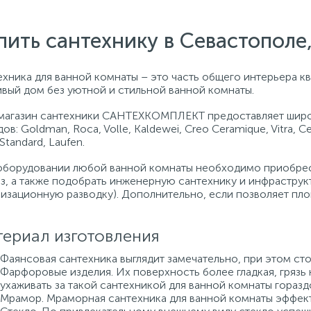
пить сантехнику в Севастопол
хника для ванной комнаты – это часть общего интерьера кв
ивый дом без уютной и стильной ванной комнаты.
магазин сантехники САНТЕХКОМПЛЕКТ предоставляет широ
ов: Goldman, Roca, Volle, Kaldewei, Creo Ceramique, Vitra, C
 Standard, Laufen.
оборудовании любой ванной комнаты необходимо приобрест
аз, а также подобрать инженерную сантехнику и инфраструк
лизационную разводку). Дополнительно, если позволяет пло
ериал изготовления
Фаянсовая сантехника выглядит замечательно, при этом сто
Фарфоровые изделия. Их поверхность более гладкая, грязь 
ухаживать за такой сантехникой для ванной комнаты горазд
Мрамор. Мраморная сантехника для ванной комнаты эффект