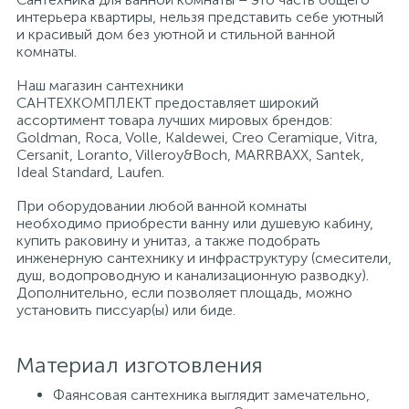
интерьера квартиры, нельзя представить себе уютный
и красивый дом без уютной и стильной ванной
Писсуары
комнаты.
Наш магазин сантехники
САНТЕХКОМПЛЕКТ предоставляет широкий
Полотенцесушители
ассортимент товара лучших мировых брендов:
Goldman, Roca, Volle, Kaldewei, Creo Ceramique, Vitra,
Cersanit, Loranto, Villeroy&Boch, MARRBAXX, Santek,
Душевые трапы
Ideal Standard, Laufen.
При оборудовании любой ванной комнаты
необходимо приобрести ванну или душевую кабину,
Сифоны и выпуски
купить раковину и унитаз, а также подобрать
инженерную сантехнику и инфраструктуру (смесители,
душ, водопроводную и канализационную разводку).
Аксессуары для ванной
Дополнительно, если позволяет площадь, можно
установить писсуар(ы) или биде.
39
Ревизионный люк
Материал изготовления
Фаянсовая сантехника выглядит замечательно,
Системы контроля протечки воды