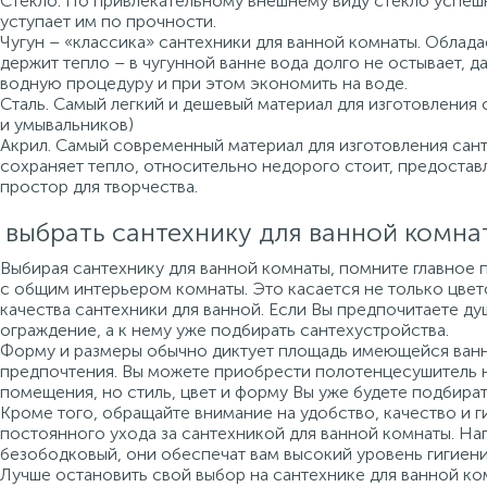
Стекло. По привлекательному внешнему виду стекло успеш
уступает им по прочности.
Чугун – «классика» сантехники для ванной комнаты. Облад
держит тепло – в чугунной ванне вода долго не остывает, 
водную процедуру и при этом экономить на воде.
Сталь. Самый легкий и дешевый материал для изготовления 
и умывальников)
Акрил. Самый современный материал для изготовления санте
сохраняет тепло, относительно недорого стоит, предоста
простор для творчества.
 выбрать сантехнику для ванной комна
Выбирая сантехнику для ванной комнаты, помните главное 
с общим интерьером комнаты. Это касается не только цвето
качества сантехники для ванной. Если Вы предпочитаете ду
ограждение, а к нему уже подбирать сантехустройства.
Форму и размеры обычно диктует площадь имеющейся ванно
предпочтения. Вы можете приобрести полотенцесушитель 
помещения, но стиль, цвет и форму Вы уже будете подбират
Кроме того, обращайте внимание на удобство, качество и г
постоянного ухода за сантехникой для ванной комнаты. На
безободковый, они обеспечат вам высокий уровень гигиени
Лучше остановить свой выбор на сантехнике для ванной ко