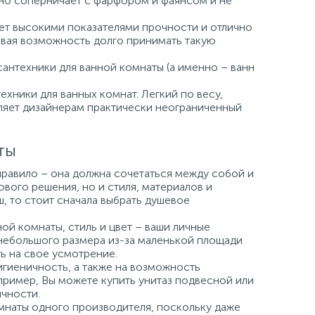
но соперничает с фарфором и фаянсом и не
ает высокими показателями прочности и отлично
давая возможность долго принимать такую
сантехники для ванной комнаты (а именно – ванн
хники для ванных комнат. Легкий по весу,
вляет дизайнерам практически неограниченный
ты
правило – она должна сочетаться между собой и
вого решения, но и стиля, материалов и
ш, то стоит сначала выбрать душевое
й комнаты, стиль и цвет – ваши личные
небольшого размера из-за маленькой площади
ь на свое усмотрение.
игиеничность, а также на возможность
пример, Вы можете купить унитаз подвесной или
чности.
мнаты одного производителя, поскольку даже