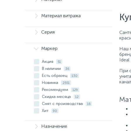
Ку
Материал витража
Серия
Санте
крас
Маркер
Наш 
бренд
Ideal
Акция
51
В наличии
36
При 
Есть образец
унит
130
кана
Новинка
2551
Рекомендуем
129
Скидка месяца
12
Мат
Снят с производства
16
Хит
90
Назначение