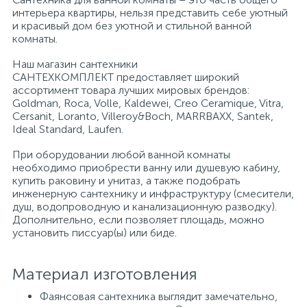
интерьера квартиры, нельзя представить себе уютный
и красивый дом без уютной и стильной ванной
Писсуары
комнаты.
Наш магазин сантехники
САНТЕХКОМПЛЕКТ предоставляет широкий
Полотенцесушители
ассортимент товара лучших мировых брендов:
Goldman, Roca, Volle, Kaldewei, Creo Ceramique, Vitra,
Cersanit, Loranto, Villeroy&Boch, MARRBAXX, Santek,
Душевые трапы
Ideal Standard, Laufen.
При оборудовании любой ванной комнаты
необходимо приобрести ванну или душевую кабину,
Сифоны и выпуски
купить раковину и унитаз, а также подобрать
инженерную сантехнику и инфраструктуру (смесители,
душ, водопроводную и канализационную разводку).
Аксессуары для ванной
Дополнительно, если позволяет площадь, можно
установить писсуар(ы) или биде.
39
Ревизионный люк
Материал изготовления
Фаянсовая сантехника выглядит замечательно,
Системы контроля протечки воды