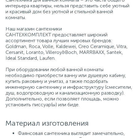
интерьера квартиры, нельзя представить себе уютный
и красивый дом без уютной и стильной ванной
Писсуары
комнаты.
Наш магазин сантехники
САНТЕХКОМПЛЕКТ предоставляет широкий
Полотенцесушители
ассортимент товара лучших мировых брендов:
Goldman, Roca, Volle, Kaldewei, Creo Ceramique, Vitra,
Cersanit, Loranto, Villeroy&Boch, MARRBAXX, Santek,
Душевые трапы
Ideal Standard, Laufen.
При оборудовании любой ванной комнаты
необходимо приобрести ванну или душевую кабину,
Сифоны и выпуски
купить раковину и унитаз, а также подобрать
инженерную сантехнику и инфраструктуру (смесители,
душ, водопроводную и канализационную разводку).
Аксессуары для ванной
Дополнительно, если позволяет площадь, можно
установить писсуар(ы) или биде.
39
Ревизионный люк
Материал изготовления
Фаянсовая сантехника выглядит замечательно,
Системы контроля протечки воды