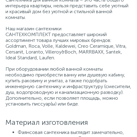
интерьера квартиры, нельзя представить себе уютный
и красивый дом без уютной и стильной ванной
Писсуары
комнаты.
Наш магазин сантехники
САНТЕХКОМПЛЕКТ предоставляет широкий
Полотенцесушители
ассортимент товара лучших мировых брендов:
Goldman, Roca, Volle, Kaldewei, Creo Ceramique, Vitra,
Cersanit, Loranto, Villeroy&Boch, MARRBAXX, Santek,
Душевые трапы
Ideal Standard, Laufen.
При оборудовании любой ванной комнаты
необходимо приобрести ванну или душевую кабину,
Сифоны и выпуски
купить раковину и унитаз, а также подобрать
инженерную сантехнику и инфраструктуру (смесители,
душ, водопроводную и канализационную разводку).
Аксессуары для ванной
Дополнительно, если позволяет площадь, можно
установить писсуар(ы) или биде.
39
Ревизионный люк
Материал изготовления
Фаянсовая сантехника выглядит замечательно,
Системы контроля протечки воды