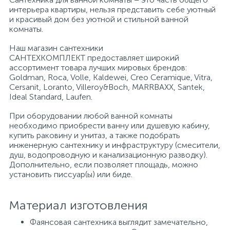
интерьера квартиры, нельзя представить себе уютный
и красивый дом без уютной и стильной ванной
Писсуары
комнаты.
Наш магазин сантехники
САНТЕХКОМПЛЕКТ предоставляет широкий
Полотенцесушители
ассортимент товара лучших мировых брендов:
Goldman, Roca, Volle, Kaldewei, Creo Ceramique, Vitra,
Cersanit, Loranto, Villeroy&Boch, MARRBAXX, Santek,
Душевые трапы
Ideal Standard, Laufen.
При оборудовании любой ванной комнаты
необходимо приобрести ванну или душевую кабину,
Сифоны и выпуски
купить раковину и унитаз, а также подобрать
инженерную сантехнику и инфраструктуру (смесители,
душ, водопроводную и канализационную разводку).
Аксессуары для ванной
Дополнительно, если позволяет площадь, можно
установить писсуар(ы) или биде.
39
Ревизионный люк
Материал изготовления
Фаянсовая сантехника выглядит замечательно,
Системы контроля протечки воды