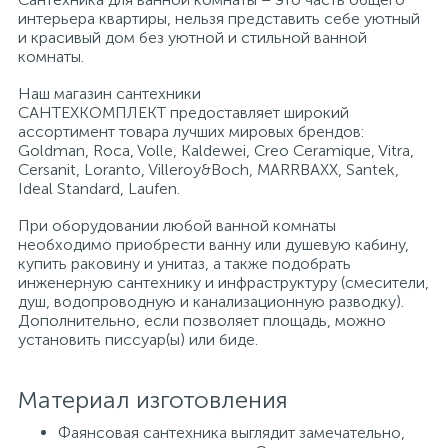
интерьера квартиры, нельзя представить себе уютный
и красивый дом без уютной и стильной ванной
Писсуары
комнаты.
Наш магазин сантехники
САНТЕХКОМПЛЕКТ предоставляет широкий
Полотенцесушители
ассортимент товара лучших мировых брендов:
Goldman, Roca, Volle, Kaldewei, Creo Ceramique, Vitra,
Cersanit, Loranto, Villeroy&Boch, MARRBAXX, Santek,
Душевые трапы
Ideal Standard, Laufen.
При оборудовании любой ванной комнаты
необходимо приобрести ванну или душевую кабину,
Сифоны и выпуски
купить раковину и унитаз, а также подобрать
инженерную сантехнику и инфраструктуру (смесители,
душ, водопроводную и канализационную разводку).
Аксессуары для ванной
Дополнительно, если позволяет площадь, можно
установить писсуар(ы) или биде.
39
Ревизионный люк
Материал изготовления
Фаянсовая сантехника выглядит замечательно,
Системы контроля протечки воды