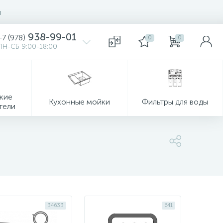
ы
938-99-01
+7 (978)
0
0
ПН-СБ 9:00-18:00
кие
Кухонные мойки
Фильтры для воды
тели
34633
641