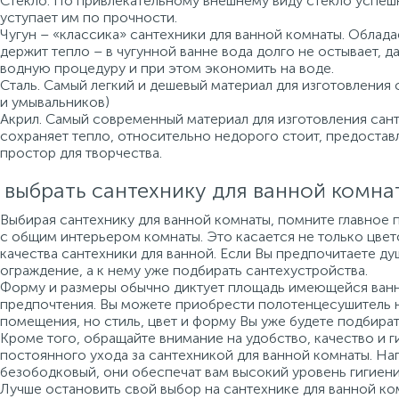
Стекло. По привлекательному внешнему виду стекло успеш
уступает им по прочности.
Чугун – «классика» сантехники для ванной комнаты. Облад
держит тепло – в чугунной ванне вода долго не остывает, 
водную процедуру и при этом экономить на воде.
Сталь. Самый легкий и дешевый материал для изготовления 
и умывальников)
Акрил. Самый современный материал для изготовления санте
сохраняет тепло, относительно недорого стоит, предоста
простор для творчества.
 выбрать сантехнику для ванной комна
Выбирая сантехнику для ванной комнаты, помните главное 
с общим интерьером комнаты. Это касается не только цвето
качества сантехники для ванной. Если Вы предпочитаете ду
ограждение, а к нему уже подбирать сантехустройства.
Форму и размеры обычно диктует площадь имеющейся ванно
предпочтения. Вы можете приобрести полотенцесушитель 
помещения, но стиль, цвет и форму Вы уже будете подбират
Кроме того, обращайте внимание на удобство, качество и г
постоянного ухода за сантехникой для ванной комнаты. На
безободковый, они обеспечат вам высокий уровень гигиени
Лучше остановить свой выбор на сантехнике для ванной ко