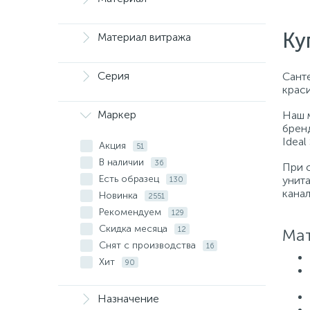
Ку
Материал витража
Серия
Санте
крас
Маркер
Наш 
бренд
Ideal
Акция
51
В наличии
36
При 
Есть образец
унит
130
кана
Новинка
2551
Рекомендуем
129
Скидка месяца
12
Мат
Снят с производства
16
Хит
90
Назначение