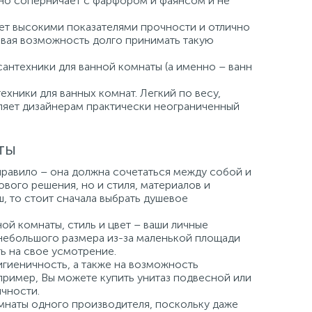
но соперничает с фарфором и фаянсом и не
ает высокими показателями прочности и отлично
давая возможность долго принимать такую
сантехники для ванной комнаты (а именно – ванн
хники для ванных комнат. Легкий по весу,
вляет дизайнерам практически неограниченный
ты
правило – она должна сочетаться между собой и
вого решения, но и стиля, материалов и
ш, то стоит сначала выбрать душевое
й комнаты, стиль и цвет – ваши личные
небольшого размера из-за маленькой площади
ь на свое усмотрение.
игиеничность, а также на возможность
пример, Вы можете купить унитаз подвесной или
чности.
мнаты одного производителя, поскольку даже