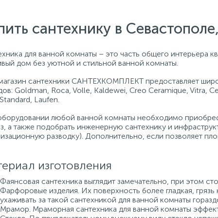
пить сантехнику в Севастопол
хника для ванной комнаты – это часть общего интерьера кв
ивый дом без уютной и стильной ванной комнаты.
магазин сантехники САНТЕХКОМПЛЕКТ предоставляет широ
ов: Goldman, Roca, Volle, Kaldewei, Creo Ceramique, Vitra, C
 Standard, Laufen.
оборудовании любой ванной комнаты необходимо приобрест
аз, а также подобрать инженерную сантехнику и инфраструк
лизационную разводку). Дополнительно, если позволяет пло
ериал изготовления
Фаянсовая сантехника выглядит замечательно, при этом сто
Фарфоровые изделия. Их поверхность более гладкая, грязь 
ухаживать за такой сантехникой для ванной комнаты горазд
Мрамор. Мраморная сантехника для ванной комнаты эффект