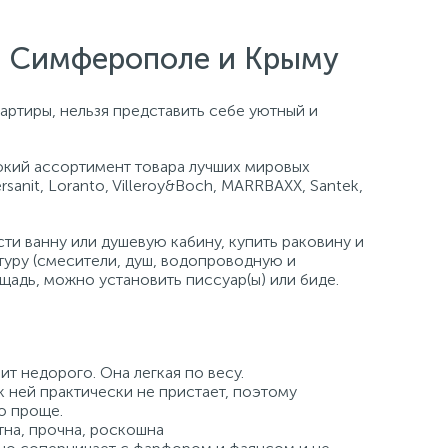
е, Симферополе и Крыму
артиры, нельзя представить себе уютный и
кий ассортимент товара лучших мировых
ersanit, Loranto, Villeroy&Boch, MARRBAXX, Santek,
и ванну или душевую кабину, купить раковину и
туру (смесители, душ, водопроводную и
щадь, можно установить писсуар(ы) или биде.
ит недорого. Она легкая по весу.
к ней практически не пристает, поэтому
о проще.
на, прочна, роскошна