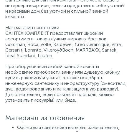
интерьера квартиры, нельзя представить себе уютный
и красивый дом без уютной и стильной ванной
Писсуары
комнаты.
Наш магазин сантехники
САНТЕХКОМПЛЕКТ предоставляет широкий
Полотенцесушители
ассортимент товара лучших мировых брендов:
Goldman, Roca, Volle, Kaldewei, Creo Ceramique, Vitra,
Cersanit, Loranto, Villeroy&Boch, MARRBAXX, Santek,
Душевые трапы
Ideal Standard, Laufen.
При оборудовании любой ванной комнаты
необходимо приобрести ванну или душевую кабину,
Сифоны и выпуски
купить раковину и унитаз, а также подобрать
инженерную сантехнику и инфраструктуру (смесители,
душ, водопроводную и канализационную разводку).
Аксессуары для ванной
Дополнительно, если позволяет площадь, можно
установить писсуар(ы) или биде.
39
Ревизионный люк
Материал изготовления
Фаянсовая сантехника выглядит замечательно,
Системы контроля протечки воды