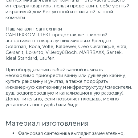
интерьера квартиры, нельзя представить себе уютный
и красивый дом без уютной и стильной ванной
Писсуары
комнаты.
Наш магазин сантехники
САНТЕХКОМПЛЕКТ предоставляет широкий
Полотенцесушители
ассортимент товара лучших мировых брендов:
Goldman, Roca, Volle, Kaldewei, Creo Ceramique, Vitra,
Cersanit, Loranto, Villeroy&Boch, MARRBAXX, Santek,
Душевые трапы
Ideal Standard, Laufen.
При оборудовании любой ванной комнаты
необходимо приобрести ванну или душевую кабину,
Сифоны и выпуски
купить раковину и унитаз, а также подобрать
инженерную сантехнику и инфраструктуру (смесители,
душ, водопроводную и канализационную разводку).
Аксессуары для ванной
Дополнительно, если позволяет площадь, можно
установить писсуар(ы) или биде.
39
Ревизионный люк
Материал изготовления
Фаянсовая сантехника выглядит замечательно,
Системы контроля протечки воды