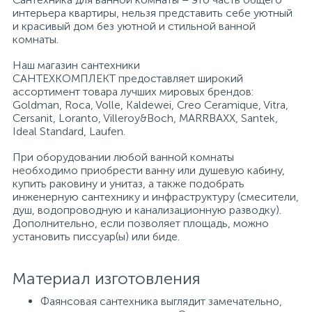
интерьера квартиры, нельзя представить себе уютный
и красивый дом без уютной и стильной ванной
Писсуары
комнаты.
Наш магазин сантехники
САНТЕХКОМПЛЕКТ предоставляет широкий
Полотенцесушители
ассортимент товара лучших мировых брендов:
Goldman, Roca, Volle, Kaldewei, Creo Ceramique, Vitra,
Cersanit, Loranto, Villeroy&Boch, MARRBAXX, Santek,
Душевые трапы
Ideal Standard, Laufen.
При оборудовании любой ванной комнаты
необходимо приобрести ванну или душевую кабину,
Сифоны и выпуски
купить раковину и унитаз, а также подобрать
инженерную сантехнику и инфраструктуру (смесители,
душ, водопроводную и канализационную разводку).
Аксессуары для ванной
Дополнительно, если позволяет площадь, можно
установить писсуар(ы) или биде.
39
Ревизионный люк
Материал изготовления
Фаянсовая сантехника выглядит замечательно,
Системы контроля протечки воды