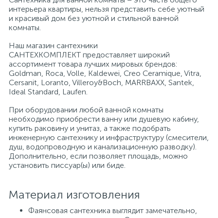
интерьера квартиры, нельзя представить себе уютный
и красивый дом без уютной и стильной ванной
Писсуары
комнаты.
Наш магазин сантехники
САНТЕХКОМПЛЕКТ предоставляет широкий
Полотенцесушители
ассортимент товара лучших мировых брендов:
Goldman, Roca, Volle, Kaldewei, Creo Ceramique, Vitra,
Cersanit, Loranto, Villeroy&Boch, MARRBAXX, Santek,
Душевые трапы
Ideal Standard, Laufen.
При оборудовании любой ванной комнаты
необходимо приобрести ванну или душевую кабину,
Сифоны и выпуски
купить раковину и унитаз, а также подобрать
инженерную сантехнику и инфраструктуру (смесители,
душ, водопроводную и канализационную разводку).
Аксессуары для ванной
Дополнительно, если позволяет площадь, можно
установить писсуар(ы) или биде.
39
Ревизионный люк
Материал изготовления
Фаянсовая сантехника выглядит замечательно,
Системы контроля протечки воды