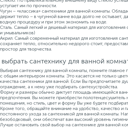
Стекло. По привлекательному внешнему виду стекло успеш
уступает им по прочности.
Чугун – «классика» сантехники для ванной комнаты. Облад
держит тепло – в чугунной ванне вода долго не остывает, 
водную процедуру и при этом экономить на воде.
Сталь. Самый легкий и дешевый материал для изготовления 
и умывальников)
Акрил. Самый современный материал для изготовления санте
сохраняет тепло, относительно недорого стоит, предоста
простор для творчества.
 выбрать сантехнику для ванной комна
Выбирая сантехнику для ванной комнаты, помните главное 
с общим интерьером комнаты. Это касается не только цвето
качества сантехники для ванной. Если Вы предпочитаете ду
ограждение, а к нему уже подбирать сантехустройства.
Форму и размеры обычно диктует площадь имеющейся ванно
предпочтения. Вы можете приобрести полотенцесушитель 
помещения, но стиль, цвет и форму Вы уже будете подбират
Кроме того, обращайте внимание на удобство, качество и г
постоянного ухода за сантехникой для ванной комнаты. На
безободковый, они обеспечат вам высокий уровень гигиени
Лучше остановить свой выбор на сантехнике для ванной ко