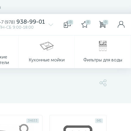
ы
938-99-01
+7 (978)
0
0
0
ПН-СБ 9:00-18:00
кие
Кухонные мойки
Фильтры для воды
тели
34633
641