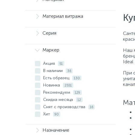
Ку
Материал витража
Серия
Санте
крас
Маркер
Наш 
бренд
Ideal
Акция
51
В наличии
36
При 
Есть образец
унит
130
кана
Новинка
2551
Рекомендуем
129
Скидка месяца
12
Мат
Снят с производства
16
Хит
90
Назначение