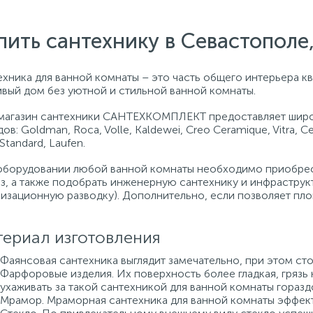
пить сантехнику в Севастопол
хника для ванной комнаты – это часть общего интерьера кв
ивый дом без уютной и стильной ванной комнаты.
магазин сантехники САНТЕХКОМПЛЕКТ предоставляет широ
ов: Goldman, Roca, Volle, Kaldewei, Creo Ceramique, Vitra, C
 Standard, Laufen.
оборудовании любой ванной комнаты необходимо приобрест
аз, а также подобрать инженерную сантехнику и инфраструк
лизационную разводку). Дополнительно, если позволяет пло
ериал изготовления
Фаянсовая сантехника выглядит замечательно, при этом сто
Фарфоровые изделия. Их поверхность более гладкая, грязь 
ухаживать за такой сантехникой для ванной комнаты горазд
Мрамор. Мраморная сантехника для ванной комнаты эффект