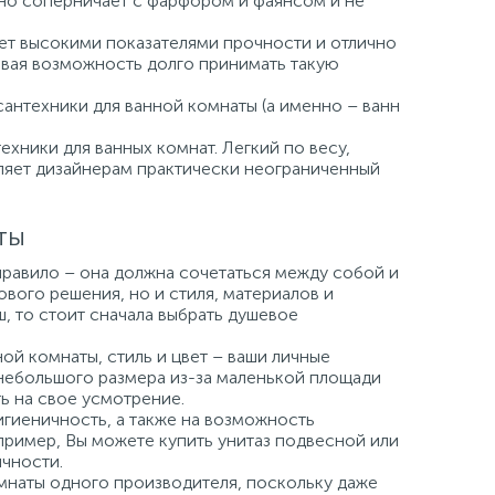
но соперничает с фарфором и фаянсом и не
ает высокими показателями прочности и отлично
давая возможность долго принимать такую
сантехники для ванной комнаты (а именно – ванн
хники для ванных комнат. Легкий по весу,
вляет дизайнерам практически неограниченный
ты
правило – она должна сочетаться между собой и
вого решения, но и стиля, материалов и
ш, то стоит сначала выбрать душевое
й комнаты, стиль и цвет – ваши личные
небольшого размера из-за маленькой площади
ь на свое усмотрение.
игиеничность, а также на возможность
пример, Вы можете купить унитаз подвесной или
чности.
мнаты одного производителя, поскольку даже