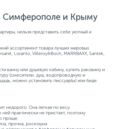
е, Симферополе и Крыму
артиры, нельзя представить себе уютный и
кий ассортимент товара лучших мировых
ersanit, Loranto, Villeroy&Boch, MARRBAXX, Santek,
и ванну или душевую кабину, купить раковину и
туру (смесители, душ, водопроводную и
щадь, можно установить писсуар(ы) или биде.
ит недорого. Она легкая по весу.
к ней практически не пристает, поэтому
о проще.
на, прочна, роскошна