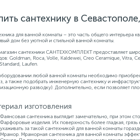
пить сантехнику в Севастопол
хника для ванной комнаты – это часть общего интерьера кв
ивый дом без уютной и стильной ванной комнаты.
магазин сантехники САНТЕХКОМПЛЕКТ предоставляет широ
ов: Goldman, Roca, Volle, Kaldewei, Creo Ceramique, Vitra, C
 Standard, Laufen.
оборудовании любой ванной комнаты необходимо приобрест
аз, а также подобрать инженерную сантехнику и инфраструк
лизационную разводку). Дополнительно, если позволяет пло
ериал изготовления
Фаянсовая сантехника выглядит замечательно, при этом сто
Фарфоровые изделия. Их поверхность более гладкая, грязь 
ухаживать за такой сантехникой для ванной комнаты горазд
Мрамор. Мраморная сантехника для ванной комнаты эффект