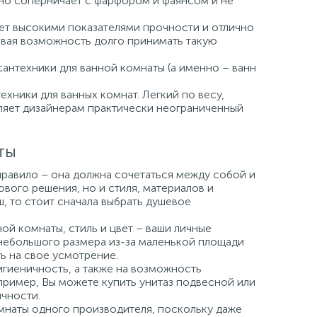
но соперничает с фарфором и фаянсом и не
ает высокими показателями прочности и отлично
давая возможность долго принимать такую
сантехники для ванной комнаты (а именно – ванн
хники для ванных комнат. Легкий по весу,
вляет дизайнерам практически неограниченный
ты
правило – она должна сочетаться между собой и
вого решения, но и стиля, материалов и
ш, то стоит сначала выбрать душевое
й комнаты, стиль и цвет – ваши личные
небольшого размера из-за маленькой площади
ь на свое усмотрение.
игиеничность, а также на возможность
пример, Вы можете купить унитаз подвесной или
чности.
мнаты одного производителя, поскольку даже