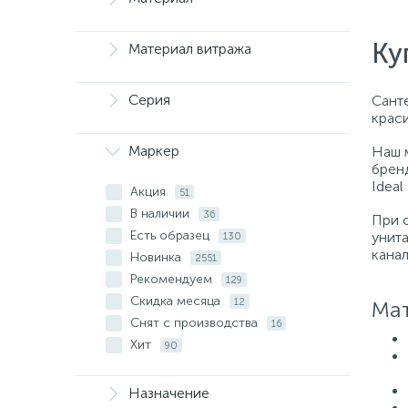
Ку
Материал витража
Серия
Санте
крас
Маркер
Наш 
бренд
Ideal
Акция
51
В наличии
36
При 
Есть образец
унит
130
кана
Новинка
2551
Рекомендуем
129
Скидка месяца
12
Мат
Снят с производства
16
Хит
90
Назначение