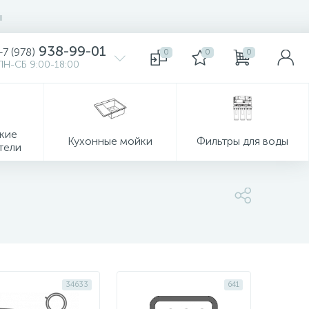
ы
938-99-01
+7 (978)
0
0
0
ПН-СБ 9:00-18:00
кие
Кухонные мойки
Фильтры для воды
тели
34633
641