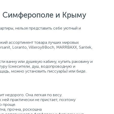
е, Симферополе и Крыму
артиры, нельзя представить себе уютный и
кий ассортимент товара лучших мировых
ersanit, Loranto, Villeroy&Boch, MARRBAXX, Santek,
и ванну или душевую кабину, купить раковину и
туру (смесители, душ, водопроводную и
щадь, можно установить писсуар(ы) или биде.
ит недорого. Она легкая по весу.
к ней практически не пристает, поэтому
о проще.
на, прочна, роскошна