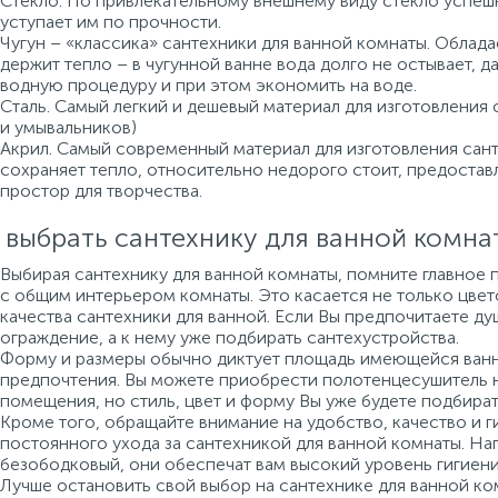
Стекло. По привлекательному внешнему виду стекло успеш
уступает им по прочности.
Чугун – «классика» сантехники для ванной комнаты. Облад
держит тепло – в чугунной ванне вода долго не остывает, 
водную процедуру и при этом экономить на воде.
Сталь. Самый легкий и дешевый материал для изготовления 
и умывальников)
Акрил. Самый современный материал для изготовления санте
сохраняет тепло, относительно недорого стоит, предоста
простор для творчества.
 выбрать сантехнику для ванной комна
Выбирая сантехнику для ванной комнаты, помните главное 
с общим интерьером комнаты. Это касается не только цвето
качества сантехники для ванной. Если Вы предпочитаете ду
ограждение, а к нему уже подбирать сантехустройства.
Форму и размеры обычно диктует площадь имеющейся ванно
предпочтения. Вы можете приобрести полотенцесушитель 
помещения, но стиль, цвет и форму Вы уже будете подбират
Кроме того, обращайте внимание на удобство, качество и г
постоянного ухода за сантехникой для ванной комнаты. На
безободковый, они обеспечат вам высокий уровень гигиени
Лучше остановить свой выбор на сантехнике для ванной ко