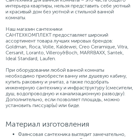
интерьера квартиры, нельзя представить себе уютный
и красивый дом без уютной и стильной ванной
Писсуары
комнаты.
Наш магазин сантехники
САНТЕХКОМПЛЕКТ предоставляет широкий
Полотенцесушители
ассортимент товара лучших мировых брендов:
Goldman, Roca, Volle, Kaldewei, Creo Ceramique, Vitra,
Cersanit, Loranto, Villeroy&Boch, MARRBAXX, Santek,
Душевые трапы
Ideal Standard, Laufen.
При оборудовании любой ванной комнаты
необходимо приобрести ванну или душевую кабину,
Сифоны и выпуски
купить раковину и унитаз, а также подобрать
инженерную сантехнику и инфраструктуру (смесители,
душ, водопроводную и канализационную разводку).
Аксессуары для ванной
Дополнительно, если позволяет площадь, можно
установить писсуар(ы) или биде.
39
Ревизионный люк
Материал изготовления
Фаянсовая сантехника выглядит замечательно,
Системы контроля протечки воды