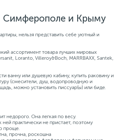
е, Симферополе и Крыму
артиры, нельзя представить себе уютный и
кий ассортимент товара лучших мировых
ersanit, Loranto, Villeroy&Boch, MARRBAXX, Santek,
и ванну или душевую кабину, купить раковину и
туру (смесители, душ, водопроводную и
щадь, можно установить писсуар(ы) или биде.
ит недорого. Она легкая по весу.
к ней практически не пристает, поэтому
о проще.
на, прочна, роскошна