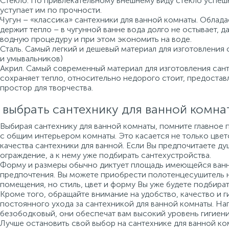
Стекло. По привлекательному внешнему виду стекло успеш
уступает им по прочности.
Чугун – «классика» сантехники для ванной комнаты. Облад
держит тепло – в чугунной ванне вода долго не остывает, 
водную процедуру и при этом экономить на воде.
Сталь. Самый легкий и дешевый материал для изготовления 
и умывальников)
Акрил. Самый современный материал для изготовления санте
сохраняет тепло, относительно недорого стоит, предоста
простор для творчества.
 выбрать сантехнику для ванной комна
Выбирая сантехнику для ванной комнаты, помните главное 
с общим интерьером комнаты. Это касается не только цвето
качества сантехники для ванной. Если Вы предпочитаете ду
ограждение, а к нему уже подбирать сантехустройства.
Форму и размеры обычно диктует площадь имеющейся ванно
предпочтения. Вы можете приобрести полотенцесушитель 
помещения, но стиль, цвет и форму Вы уже будете подбират
Кроме того, обращайте внимание на удобство, качество и г
постоянного ухода за сантехникой для ванной комнаты. На
безободковый, они обеспечат вам высокий уровень гигиени
Лучше остановить свой выбор на сантехнике для ванной ко