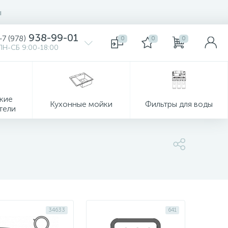
ы
938-99-01
+7 (978)
0
0
0
ПН-СБ 9:00-18:00
кие
Кухонные мойки
Фильтры для воды
тели
34633
641