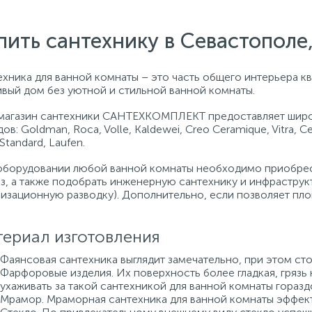
пить сантехнику в Севастопол
хника для ванной комнаты – это часть общего интерьера кв
ивый дом без уютной и стильной ванной комнаты.
магазин сантехники САНТЕХКОМПЛЕКТ предоставляет широ
ов: Goldman, Roca, Volle, Kaldewei, Creo Ceramique, Vitra, C
 Standard, Laufen.
оборудовании любой ванной комнаты необходимо приобрест
аз, а также подобрать инженерную сантехнику и инфраструк
лизационную разводку). Дополнительно, если позволяет пло
ериал изготовления
Фаянсовая сантехника выглядит замечательно, при этом сто
Фарфоровые изделия. Их поверхность более гладкая, грязь 
ухаживать за такой сантехникой для ванной комнаты горазд
Мрамор. Мраморная сантехника для ванной комнаты эффект