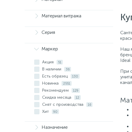
Ку
Материал витража
Серия
Санте
крас
Маркер
Наш 
бренд
Ideal
Акция
51
В наличии
36
При 
Есть образец
унит
130
кана
Новинка
2551
Рекомендуем
129
Скидка месяца
12
Мат
Снят с производства
16
Хит
90
Назначение