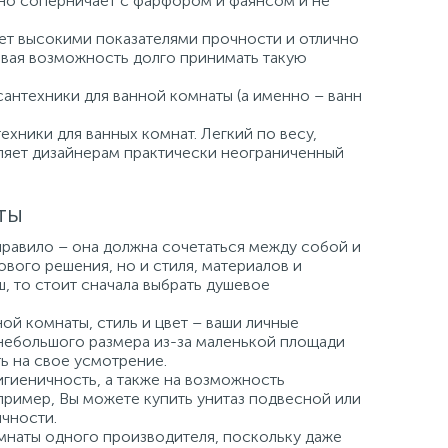
но соперничает с фарфором и фаянсом и не
ает высокими показателями прочности и отлично
давая возможность долго принимать такую
сантехники для ванной комнаты (а именно – ванн
хники для ванных комнат. Легкий по весу,
вляет дизайнерам практически неограниченный
ты
правило – она должна сочетаться между собой и
вого решения, но и стиля, материалов и
ш, то стоит сначала выбрать душевое
й комнаты, стиль и цвет – ваши личные
небольшого размера из-за маленькой площади
ь на свое усмотрение.
игиеничность, а также на возможность
пример, Вы можете купить унитаз подвесной или
чности.
мнаты одного производителя, поскольку даже