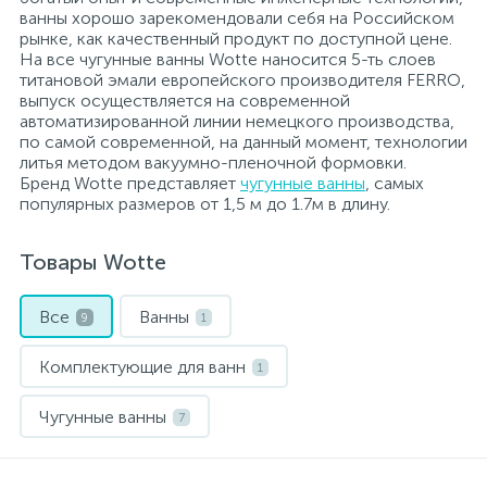
ванны хорошо зарекомендовали себя на Российском
рынке, как качественный продукт по доступной цене.
Электрический водонагреватель 65 л.
Мебель для ванной и зеркала
Внутрипольные конвектора
На все чугунные ванны Wotte наносится 5-ть слоев
титановой эмали европейского производителя FERRO,
выпуск осуществляется на современной
автоматизированной линии немецкого производства,
Электрический водонагреватель 75 л.
Электрические конвекторы
Раковины
по самой современной, на данный момент, технологии
литья методом вакуумно-пленочной формовки.
15
Бренд Wotte представляет
чугунные ванны
, самых
Электрический водонагреватель 80 л.
Унитазы
популярных размеров от 1,5 м до 1.7м в длину.
12
Товары Wotte
Электрический водонагреватель 100 л.
Антивандальная сантехника
Все
Ванны
9
1
Электрический водонагреватель 120 л.
Биде
Комплектующие для ванн
1
Сантехника и оборудование для людей с ограниченными
Электрический водонагреватель 150 л.
Чугунные ванны
7
возможностями.
Инсталляции