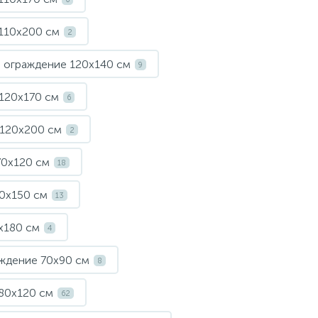
Смесители однорычажные
Стул для душа
110х200 см
2
Комплектующие
 ограждение 120х140 см
9
120х170 см
6
 120х200 см
2
70х120 см
18
0х150 см
13
х180 см
4
ждение 70х90 см
8
80х120 см
62