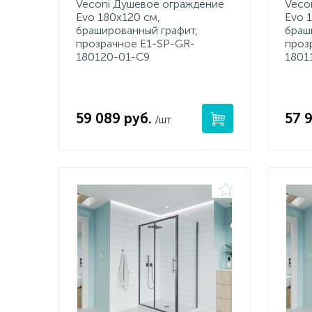
Veconi Душевое ограждение
Veco
Evo 180х120 см,
Evo 
брашированный графит,
браш
прозрачное E1-SP-GR-
проз
180120-01-C9
1801
59 089 руб.
57 9
/шт