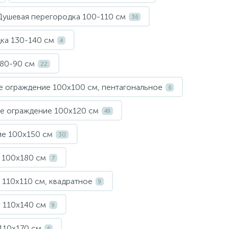
Душевая перегородка 100-110 см
36
Смесители для писсуара
Стакан
ка 130-140 см
4
 80-90 см
Смесители для питьевой воды
Стойки для туалета
22
 ограждение 100х100 см, пентагональное
6
Смесители на борт ванны
Чистящее средство
е ограждение 100х120 см
49
Смесители напольные для ванн и раковин
Шторки и карнизы
е 100х150 см
30
 100х180 см
7
Смесители сенсорные (бесконтактные)
Ведро для мусора
110х110 см, квадратное
9
Смесители двухвентильные
Поручень для ванной
 110х140 см
9
110х170 см
6