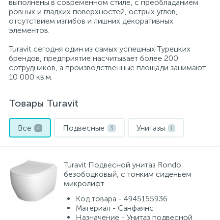
выполнены в современном стиле, с преобладанием
ровных и гладких поверхностей, острых углов,
отсутствием изгибов и лишних декоративных
Писсуары
элементов.
Turavit сегодня один из самых успешных Турецких
брендов, предприятие насчитывает более 200
Полотенцесушители
сотрудников, а производственные площади занимают
10 000 кв.м.
Душевые трапы
Товары Turavit
Сифоны и выпуски
Все
Подвесные
Унитазы
4
3
1
Аксессуары для ванной
Turavit Подвесной унитаз Rondo
39
безободковый, с тонким сиденьем
микролифт
Ревизионный люк
Код товара - 4945155936
Материал - Санфаянс
Назначение - Унитаз подвесной
Системы контроля протечки воды