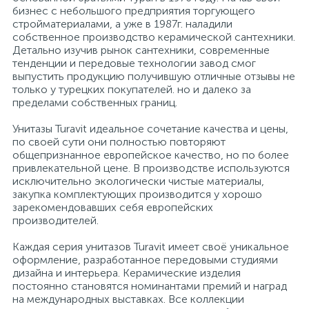
бизнес с небольшого предприятия торгующего
стройматериалами, а уже в 1987г. наладили
Электрический водонагреватель 65 л.
Мебель для ванной и зеркала
Внутрипольные конвектора
собственное производство керамической сантехники.
Детально изучив рынок сантехники, современные
тенденции и передовые технологии завод смог
выпустить продукцию получившую отличные отзывы не
Электрический водонагреватель 75 л.
Электрические конвекторы
Раковины
только у турецких покупателей. но и далеко за
пределами собственных границ.
15
Электрический водонагреватель 80 л.
Унитазы
Унитазы Turavit идеальное сочетание качества и цены,
по своей сути они полностью повторяют
12
общепризнанное европейское качество, но по более
Электрический водонагреватель 100 л.
Антивандальная сантехника
привлекательной цене. В производстве используются
исключительно экологически чистые материалы,
закупка комплектующих производится у хорошо
зарекомендовавших себя европейских
Электрический водонагреватель 120 л.
Биде
производителей.
Каждая серия унитазов Turavit имеет своё уникальное
Сантехника и оборудование для людей с ограниченными
Электрический водонагреватель 150 л.
оформление, разработанное передовыми студиями
возможностями.
дизайна и интерьера. Керамические изделия
постоянно становятся номинантами премий и наград
на международных выставках. Все коллекции
Инсталляции