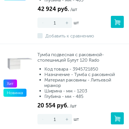
42 924 руб.
/шт
Писсуары
-
+
шт
Полотенцесушители
Добавить к сравнению
Душевые трапы
Тумба подвесная с раковиной-
столешницей Булут 120 Rado
Код товара - 3945721850
Сифоны и выпуски
Назначение - Тумба с раковиной
Материал раковины - Литьевой
Хит
мрамор
Аксессуары для ванной
Ширина - мм - 1203
Новинка
Глубина - мм - 485
39
20 554 руб.
/шт
Ревизионный люк
-
+
шт
Системы контроля протечки воды