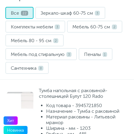
Все
Зеркало-шкаф 60-75 см
Электрический водонагреватель 65 л.
Мебель для ванной и зеркала
Внутрипольные конвектора
22
3
Комплекты мебели
Мебель 60-75 см
3
2
Электрический водонагреватель 75 л.
Электрические конвекторы
Раковины
Мебель 80 - 95 см
2
15
Электрический водонагреватель 80 л.
Унитазы
Мебель под стиральную
Пеналы
3
1
12
Сантехника
8
Электрический водонагреватель 100 л.
Антивандальная сантехника
Тумба напольная с раковиной-
Электрический водонагреватель 120 л.
Биде
столешницей Булут 120 Rado
Код товара - 3945721850
Сантехника и оборудование для людей с ограниченными
Электрический водонагреватель 150 л.
Назначение - Тумба с раковиной
возможностями.
Материал раковины - Литьевой
Хит
мрамор
Ширина - мм - 1203
Новинка
Инсталляции
Глубина - мм - 485