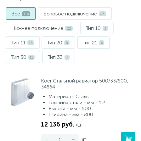
Все
Боковое подключение
Электрический водонагреватель 65 л.
Мебель для ванной и зеркала
Внутрипольные конвектора
116
43
Нижнее подключение
Тип 10
22
3
Электрический водонагреватель 75 л.
Электрические конвекторы
Раковины
Тип 11
Тип 20
Тип 21
16
8
6
15
Электрический водонагреватель 80 л.
Унитазы
Тип 30
Тип 33
11
7
12
Электрический водонагреватель 100 л.
Антивандальная сантехника
Koer Стальной радиатор 500/33/800,
34864
Электрический водонагреватель 120 л.
Материал - Сталь
Биде
Толщина стали - мм - 1.2
Высота - мм - 500
Ширина - мм - 800
Сантехника и оборудование для людей с ограниченными
Электрический водонагреватель 150 л.
возможностями.
12 136 руб.
/шт
Инсталляции
-
+
шт