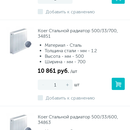
Добавить к сравнению
Писсуары
Koer Стальной радиатор 500/33/700,
Полотенцесушители
34851
Материал - Сталь
Толщина стали - мм - 1.2
Душевые трапы
Высота - мм - 500
Ширина - мм - 700
10 861 руб.
/шт
Сифоны и выпуски
-
+
шт
Аксессуары для ванной
Добавить к сравнению
39
Ревизионный люк
Koer Стальной радиатор 500/33/600,
34863
Системы контроля протечки воды