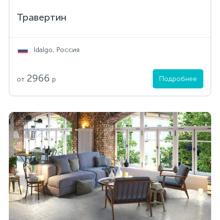
Травертин
Idalgo, Россия
2966
Подробнее
от
р