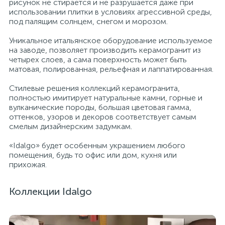
рисунок не стирается и не разрушается даже при
использовании плитки в условиях агрессивной среды,
под палящим солнцем, снегом и морозом.
Писсуары
Уникальное итальянское оборудование используемое
на заводе, позволяет производить керамогранит из
четырех слоев, а сама поверхность может быть
Полотенцесушители
матовая, полированная, рельефная и лаппатированная.
Стилевые решения коллекций керамогранита,
Душевые трапы
полностью имитирует натуральные камни, горные и
вулканические породы, большая цветовая гамма,
оттенков, узоров и декоров соответствует самым
Сифоны и выпуски
смелым дизайнерским задумкам.
«Idalgo» будет особенным украшением любого
помещения, будь то офис или дом, кухня или
Аксессуары для ванной
прихожая.
39
Коллекции Idalgo
Ревизионный люк
Системы контроля протечки воды