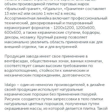
объем производимой плитки торговых марок
«Уральский гранит», «Идальго», «Гранитея» составляет
Электрический водонагреватель 65 л.
Мебель для ванной и зеркала
Внутрипольные конвектора
13 млн м2 или около 1 млн м2 в месяц.
Ассортиментная линейка включает профессиональный
технический, декорированный и глазурованный
керамогранит форматов - 1200х1200, 1200х600,
Электрический водонагреватель 75 л.
Электрические конвекторы
Раковины
600х600, а также керамические ступени, бордюры,
декоры, мозаику. Крупный размер позволяет
15
максимально увеличить область применения как для
Электрический водонагреватель 80 л.
Унитазы
внешней отделки, так и для внутренней.
12
Продукция завода имеет свое применение в
Электрический водонагреватель 100 л.
Антивандальная сантехника
вентфасадах, общественных зонах, ванных комнатах,
соответствует самым высоким требованиям по
водопоглощению, стойкости к химическим и
механическим повреждениям, долговечности.
Электрический водонагреватель 120 л.
Биде
Idalgo – один из немногих производителей, в дизайне
своей продукции использует натуральные
Сантехника и оборудование для людей с ограниченными
Электрический водонагреватель 150 л.
керамические порошки без применения глазурей.
возможностями.
Рисунок создается путем запрессовки в тело плитки
натуральных цветных порошков, полученных путем
окрашивания массы, из которой делается плитка. Такой
Инсталляции