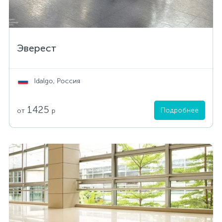
Эверест
Idalgo, Россия
1425
Подробнее
от
р