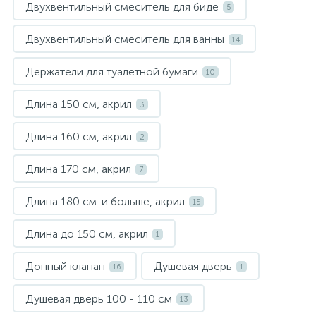
Двухвентильный смеситель для биде
5
Писсуары
Двухвентильный смеситель для ванны
14
Держатели для туалетной бумаги
10
Полотенцесушители
Длина 150 см, акрил
3
Душевые трапы
Длина 160 см, акрил
2
Длина 170 см, акрил
7
Сифоны и выпуски
Длина 180 см. и больше, акрил
15
Аксессуары для ванной
Длина до 150 см, акрил
1
39
Донный клапан
Душевая дверь
Ревизионный люк
16
1
Душевая дверь 100 - 110 см
13
Системы контроля протечки воды