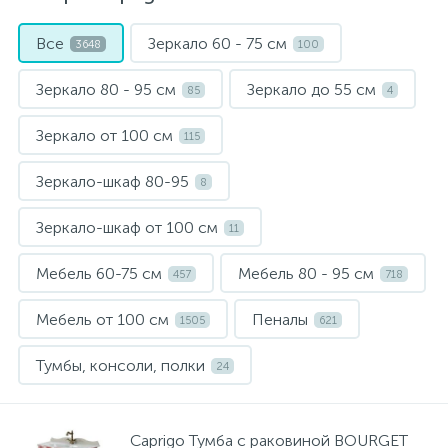
Все
Зеркало 60 - 75 см
Электрический водонагреватель 65 л.
Мебель для ванной и зеркала
Внутрипольные конвектора
3648
100
Зеркало 80 - 95 см
Зеркало до 55 см
85
4
Электрический водонагреватель 75 л.
Электрические конвекторы
Раковины
Зеркало от 100 см
115
15
Электрический водонагреватель 80 л.
Унитазы
Зеркало-шкаф 80-95
8
12
Зеркало-шкаф от 100 см
11
Электрический водонагреватель 100 л.
Антивандальная сантехника
Мебель 60-75 см
Мебель 80 - 95 см
457
718
Электрический водонагреватель 120 л.
Биде
Мебель от 100 см
Пеналы
1505
621
Тумбы, консоли, полки
24
Сантехника и оборудование для людей с ограниченными
Электрический водонагреватель 150 л.
возможностями.
Инсталляции
Caprigo Тумба с раковиной BOURGET