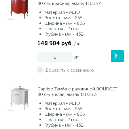
80 см, красная, эмаль 11023 4
Материал - МДФ
Писсуары
Высота - мм - 855
Ширина - мм - 806
Гарантия - 2 года
Глубина - мм - 432
Полотенцесушители
148 904 руб.
/шт
Душевые трапы
-
+
шт
Добавить к сравнению
Сифоны и выпуски
Caprigo Тумба с раковиной BOURGET
Аксессуары для ванной
80 см, белая, эмаль 11023 3
39
Материал - МДФ
Высота - мм - 855
Ревизионный люк
Ширина - мм - 806
Гарантия - 2 года
Глубина - мм - 432
Системы контроля протечки воды