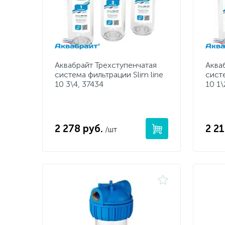
Аквабрайт Трехступенчатая
Аква
система фильтрации Slim line
систе
10 3\4, 37434
10 1\
2 278 руб.
2 21
/шт