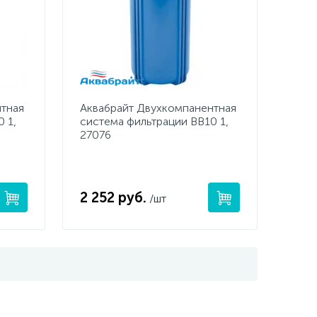
Смесители однорычажные
Стул для душа
Комплектующие
тная
Аквабрайт Двухкомпанентная
 1,
система фильтрации BB10 1,
27076
2 252 руб.
/шт